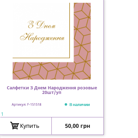
Салфетки З Днем Народження розовые
20шт/уп
В наличии
Артикул: F-151518
1
Цена
Купить
50,00 грн