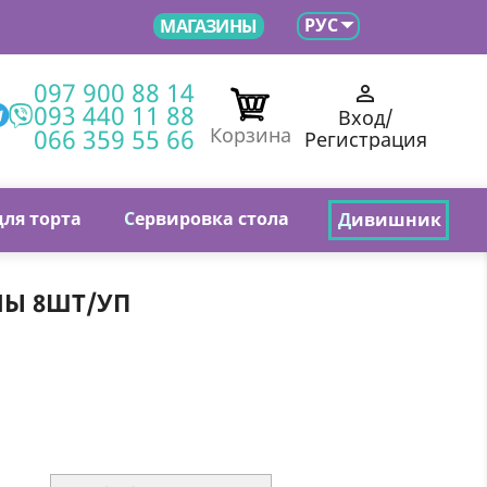

РУС
МАГАЗИНЫ
097 900 88 14

093 440 11 88
Вход/
066 359 55 66
Корзина
Регистрация
для торта
С
ервировка стола
Д
ивишник
НЫ 8ШТ/УП