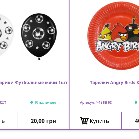
арики Футбольные мячи 1шт
Тарелки Angry Birds 
В наличии
3271
Артикул: F-1818(10)
Цена
Ц
ть
20,00 грн
Купить
4