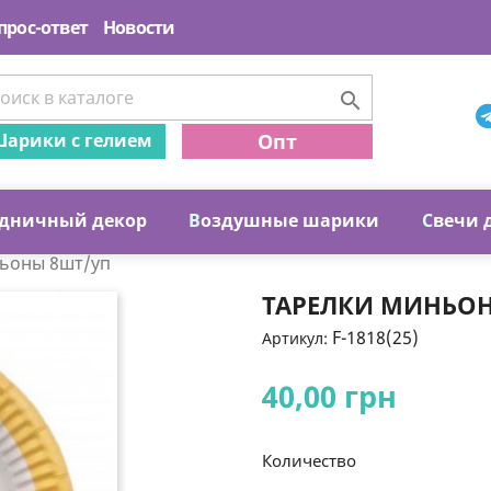
прос-ответ
Новости

арики с гелием
Опт
дничный декор
В
оздушные шарики
С
вечи 
ьоны 8шт/уп
ТАРЕЛКИ МИНЬО
F-1818(25)
Артикул:
40,00 грн
Количество