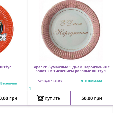
8шт/уп
Тарелки бумажные З Днем Народження с
золотым тиснением розовые 8шт/уп
В наличии
Артикул: F-181859
В наличии
1
ена
Цена
0,00 грн
Купить
50,00 грн