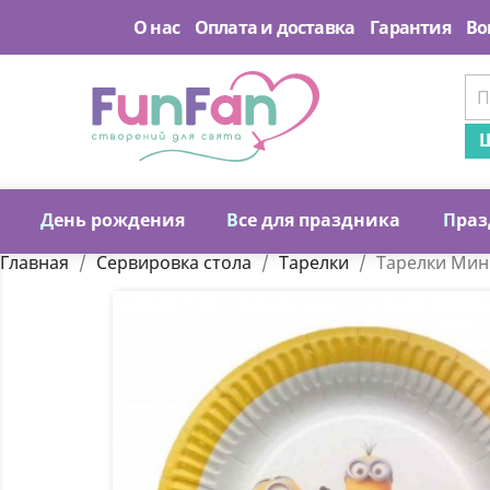
О нас
Оплата и доставка
Гарантия
Во
Ш
Д
ень рождения
В
се для праздника
П
раз
Главная
Сервировка стола
Тарелки
Тарелки Мин