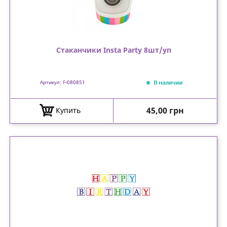
Стаканчики Insta Party 8шт/уп
В наличии
Артикул: F-080851
Цена
45,00 грн
Купить