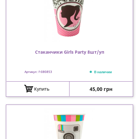
Стаканчики Girls Party 8шт/уп
В наличии
Артикул: F-080853
Цена
45,00 грн
Купить