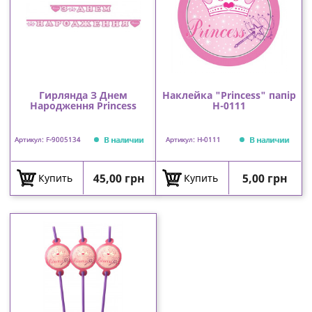
Гирлянда З Днем
Наклейка "Princess" папір
Народження Princess
Н-0111
В наличии
В наличии
Артикул: F-9005134
Артикул: Н-0111
Цена
Цена
45,00 грн
5,00 грн
Купить
Купить