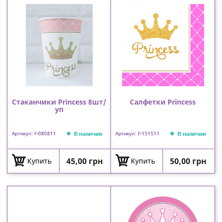
Стаканчики Princess 8шт/
Салфетки Princess
уп
В наличии
В наличии
Артикул: F-080811
Артикул: F-151511
Цена
Цена
45,00 грн
50,00 грн
Купить
Купить