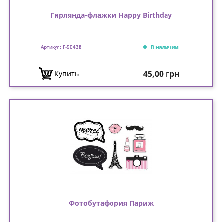
Гирлянда-флажки Happy Birthday
В наличии
Артикул: F-90438
Цена
45,00 грн
Купить
Фотобутафория Париж