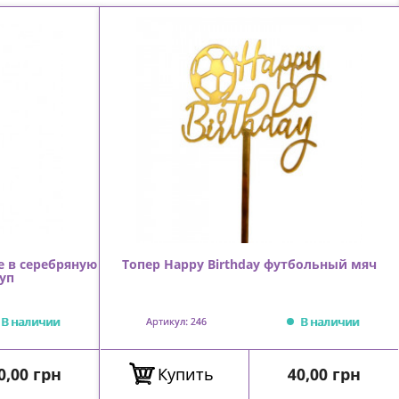
е в серебряную
Топер Happy Birthday футбольный мяч
уп
В наличии
В наличии
Артикул: 246
ена
Цена
0,00 грн
Купить
40,00 грн