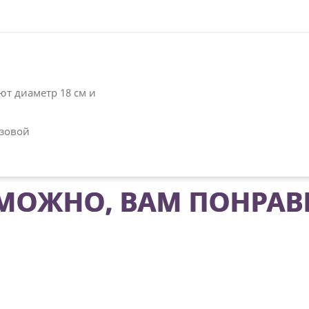
т диаметр 18 см и
азовой
МОЖНО, ВАМ ПОНРАВ