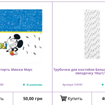
атерть Микки Маус
Трубочки для коктейля Белы
звездочку 10шт/
В наличии
209
Артикул: 510101
Цена
Ц
ть
50,00 грн
Купить
4