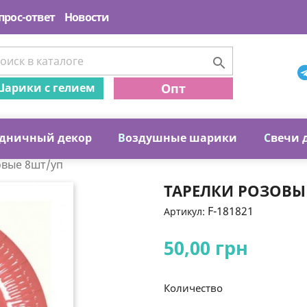
прос-ответ
Новости

арики с гелием
Опт
дничный декор
В
оздушные шарики
С
вечи 
овые 8шт/уп
ТАРЕЛКИ РОЗОВЫ
F-181821
Артикул:
50,00 грн
Количество