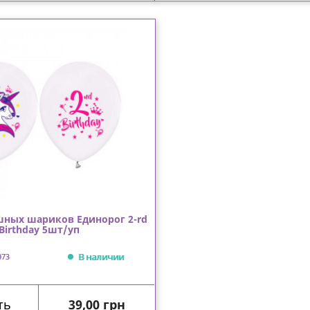
шных шариков Единорог 2-rd
Birthday 5шт/уп
В наличии
073
Цена
ть
39,00 грн