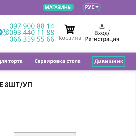

РУС
МАГАЗИНЫ
097 900 88 14

093 440 11 88
Вход/
066 359 55 66
Корзина
Регистрация
для торта
С
ервировка стола
Д
ивишник
Е 8ШТ/УП