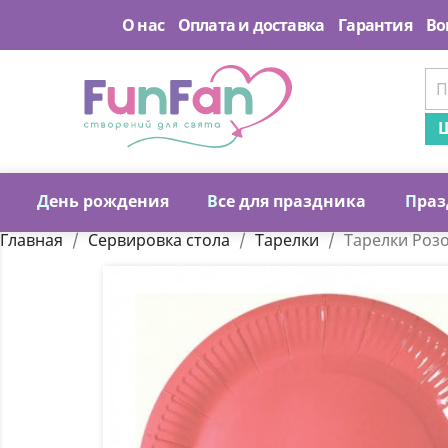
О нас
Оплата и доставка
Гарантия
Во
Ш
Д
ень рождения
В
се для праздника
П
раз
Главная
Сервировка стола
Тарелки
Тарелки Роз