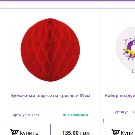
Бумажный шар-соты красный 30см
Набор возду
Артикул: 13
В наличии
Артикул: 511623
1
Цена
Купить
135,00 грн
Купи