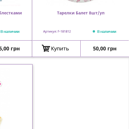
 блестками
Тарелки Балет 8шт/уп
В наличии
В наличии
Артикул: F-181812
ена
Цена
5,00 грн
Купить
50,00 грн