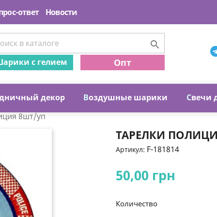
прос-ответ
Новости

арики с гелием
Опт
дничный декор
В
оздушные шарики
С
вечи 
иция 8шт/уп
ТАРЕЛКИ ПОЛИЦИ
F-181814
Артикул:
50,00 грн
Количество