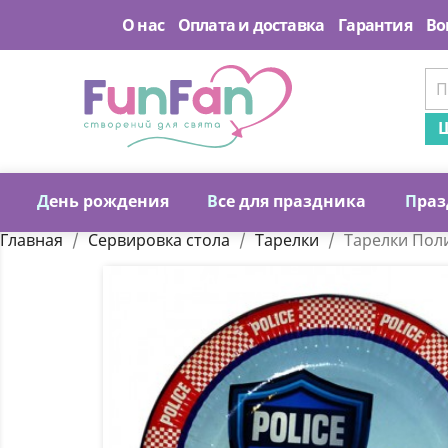
О нас
Оплата и доставка
Гарантия
Во
Ш
Д
ень рождения
В
се для праздника
П
раз
Главная
Сервировка стола
Тарелки
Тарелки Пол