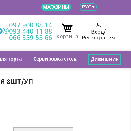

РУС
МАГАЗИНЫ
097 900 88 14

093 440 11 88
Вход/
066 359 55 66
Корзина
Регистрация
для торта
С
ервировка стола
Д
ивишник
Я 8ШТ/УП