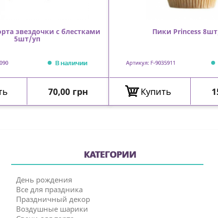
орта звездочки с блестками
Пики Princess 8шт
5шт/уп
В наличии
090
Артикул: F-9035911
Цена
Ц
ть
70,00 грн
Купить
1
КАТЕГОРИИ
День рождения
Все для праздника
Праздничный декор
Воздушные шарики