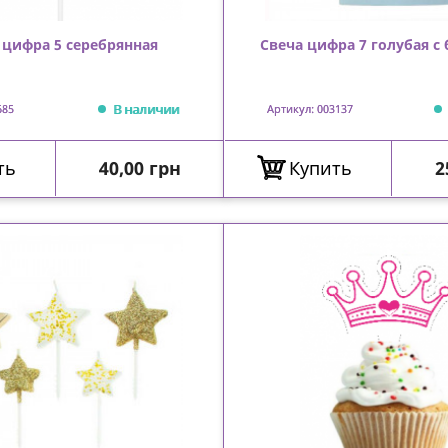
 цифра 5 серебрянная
Свеча цифра 7 голубая с
В наличии
685
Артикул: 003137
Цена
Ц
ть
40,00 грн
Купить
2