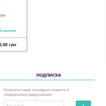
/уп
В наличии
ена
5,00 грн
ПОДПИСКА
Получите наши последние новости и
специальные предложения
