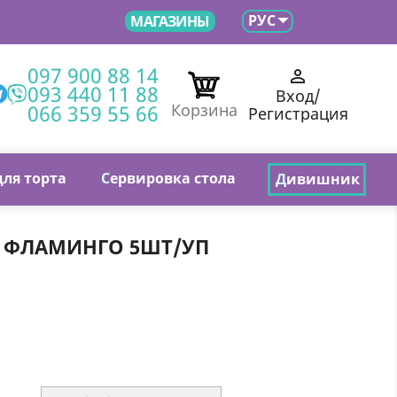

РУС
МАГАЗИНЫ
097 900 88 14

093 440 11 88
Вход/
066 359 55 66
Корзина
Регистрация
для торта
С
ервировка стола
Д
ивишник
А ФЛАМИНГО 5ШТ/УП