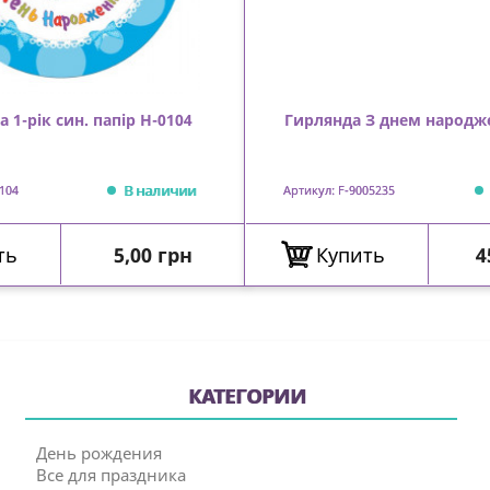
 1-рік син. папір Н-0104
Гирлянда З днем народж
В наличии
104
Артикул: F-9005235
Цена
Ц
ть
5,00 грн
Купить
4
КАТЕГОРИИ
День рождения
Все для праздника