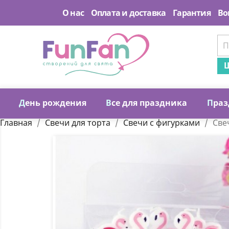
О нас
Оплата и доставка
Гарантия
Во
Ш
Д
ень рождения
В
се для праздника
П
раз
Главная
Свечи для торта
Свечи с фигурками
Све