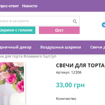
прос-ответ
Новости

арики с гелием
Опт
дничный декор
В
оздушные шарики
С
вечи 
чи для торта Фламинго 5шт/уп
СВЕЧИ ДЛЯ ТОРТ
12306
Артикул:
33,00 грн
Количество