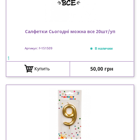
Салфетки Сьогодні можна все 20шт/уп
В наличии
Артикул: F-151509
1
Цена
50,00 грн
Купить