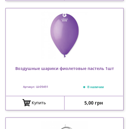
Воздушные шарики фиолетовые пастель 1шт
В наличии
Артикул: Ш-09491
Цена
5,00 грн
Купить