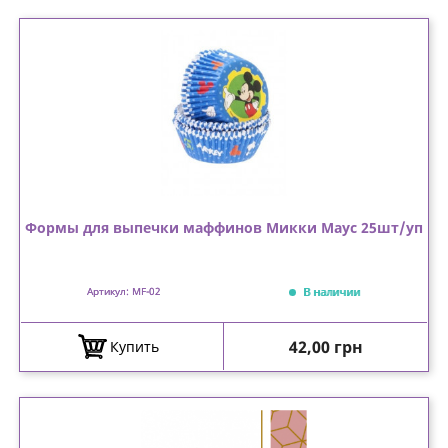
Формы для выпечки маффинов Микки Маус 25шт/уп
В наличии
Артикул: MF-02
Цена
42,00 грн
Купить