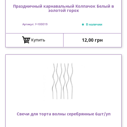
Праздничный карнавальный Колпачок Белый в
золотой горох
В наличии
Артикул: F-100019
Цена
12,00 грн
Купить
Свечи для торта волны серебрянные 6шт/уп