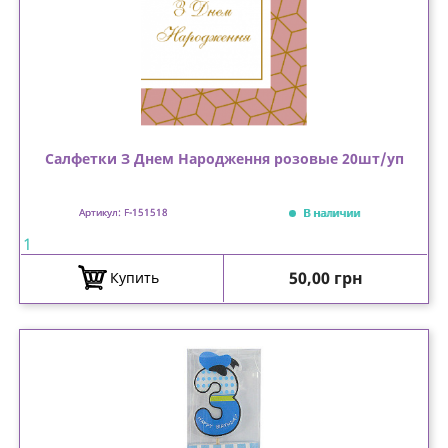
Салфетки З Днем Народження розовые 20шт/уп
В наличии
Артикул: F-151518
1
Цена
50,00 грн
Купить