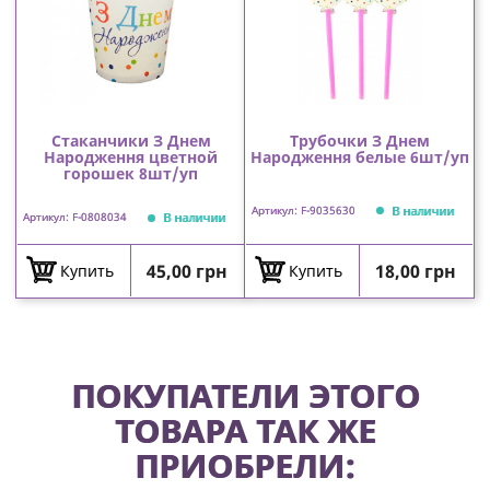
Стаканчики З Днем
Трубочки З Днем
Народження цветной
Народження белые 6шт/уп
горошек 8шт/уп
В наличии
Артикул: F-9035630
В наличии
Артикул: F-0808034
Цена
Цена
45,00 грн
18,00 грн
Купить
Купить
ПОКУПАТЕЛИ ЭТОГО
ТОВАРА ТАК ЖЕ
ПРИОБРЕЛИ: