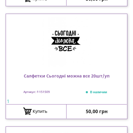
Салфетки Сьогодні можна все 20шт/уп
В наличии
Артикул: F-151509
1
Цена
50,00 грн
Купить