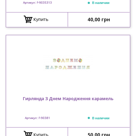
В наличии
Артикул: F-9035313
Цена
40,00 грн
Купить
Гирлянда З Днем Народження карамель
В наличии
Артикул: F-90381
Цена
50,00 грн
Купить