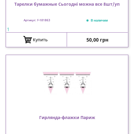
Тарелки бумажные Сьогодні можна все 8шт/уп
В наличии
Артикул: F-181863
1
Цена
50,00 грн
Купить
Гирлянда-флажки Париж