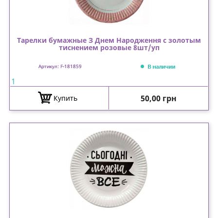
Тарелки бумажные З Днем Народження с золотым
тиснением розовые 8шт/уп
В наличии
Артикул: F-181859
1
Цена
50,00 грн
Купить