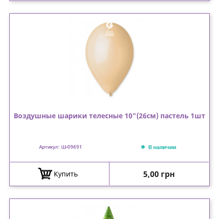
Воздушные шарики телесные 10"(26см) пастель 1шт
В наличии
Артикул: Ш-09691
Цена
5,00 грн
Купить