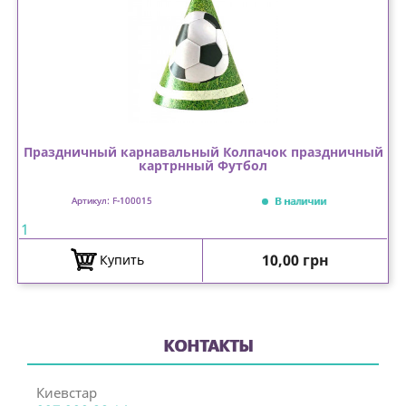
Праздничный карнавальный Колпачок праздничный
картрнный Футбол
В наличии
Артикул: F-100015
1
Цена
10,00 грн
Купить
КОНТАКТЫ
Киевстар