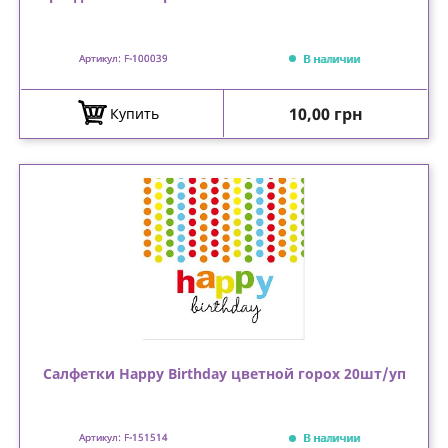
В наличии
Артикул: F-100039
Цена
10,00 грн
Купить
Салфетки Happy Birthday цветной горох 20шт/уп
В наличии
Артикул: F-151514