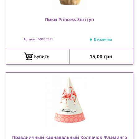
Пики Princess 8шт/уп
В наличии
Артикул: F-9035911
Цена
15,00 грн
Купить
Праздничный карнавальный Колпачок Фламинго