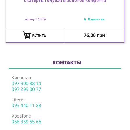
Скатерть Голубая в золотое конфетти
В наличии
Артикул: 95652
Цена
76,00 грн
Купить
КОНТАКТЫ
Киевстар
097 900 88 14
097 299 00 77
Lifecell
093 440 11 88
Vodafone
066 359 55 66