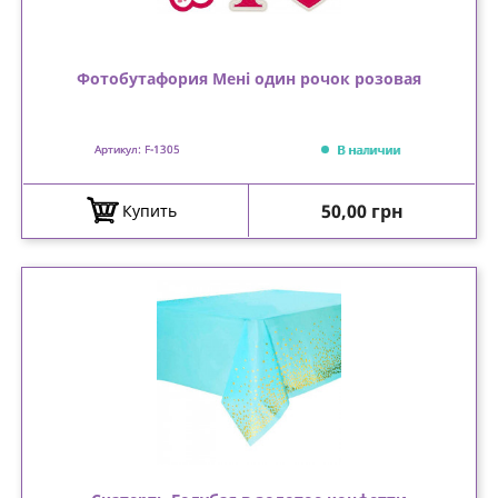
Фотобутафория Мені один рочок розовая
В наличии
Артикул: F-1305
Цена
50,00 грн
Купить