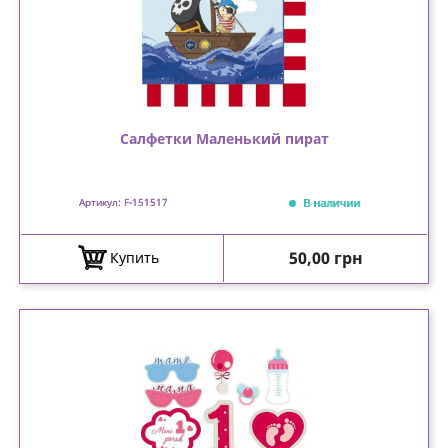
Салфетки Маленький пират
В наличии
Артикул: F-151517
Цена
50,00 грн
Купить