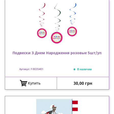
Подвески З Днем Народження розовые 5шт/уп
В наличии
Артикул: F-9035401
Цена
30,00 грн
Купить