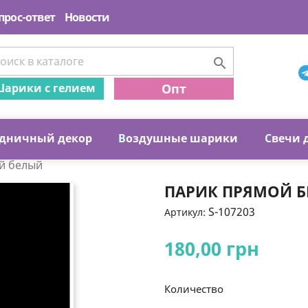
прос-ответ
Новости

арики с гелием
Опт
дничный декор
В
оздушные шарики
С
вечи 
й белый
ПАРИК ПРЯМОЙ 
S-107203
Артикул:
180,00 грн
Количество