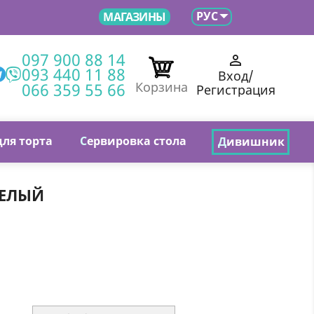

РУС
МАГАЗИНЫ
097 900 88 14

093 440 11 88
Вход/
066 359 55 66
Корзина
Регистрация
для торта
С
ервировка стола
Д
ивишник
БЕЛЫЙ