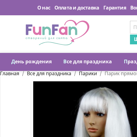
О нас
Оплата и доставка
Гарантия
Во
Ш
Д
ень рождения
В
се для праздника
П
раз
Главная
Все для праздника
Парики
Парик прямо