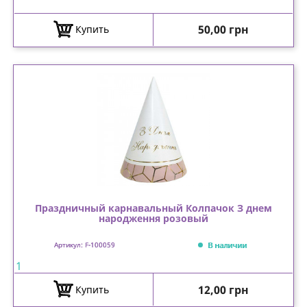
Цена
50,00 грн
Купить
Праздничный карнавальный Колпачок З днем
народження розовый
В наличии
Артикул: F-100059
1
Цена
12,00 грн
Купить