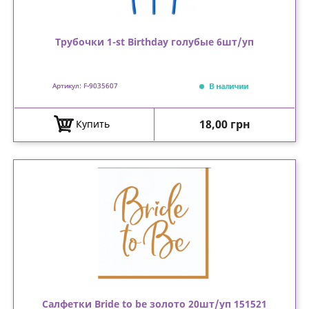
Трубочки 1-st Birthday голубые 6шт/уп
В наличии
Артикул: F-9035607
Цена
18,00 грн
Купить
Салфетки Bride to be золото 20шт/уп 151521