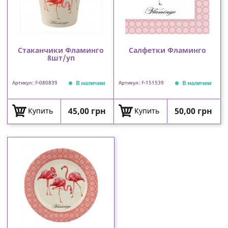
Cтаканчики Фламинго
Салфетки Фламинго
8шт/уп
В наличии
В наличии
Артикул: F-080839
Артикул: F-151539
Цена
Цена
45,00 грн
50,00 грн
Купить
Купить