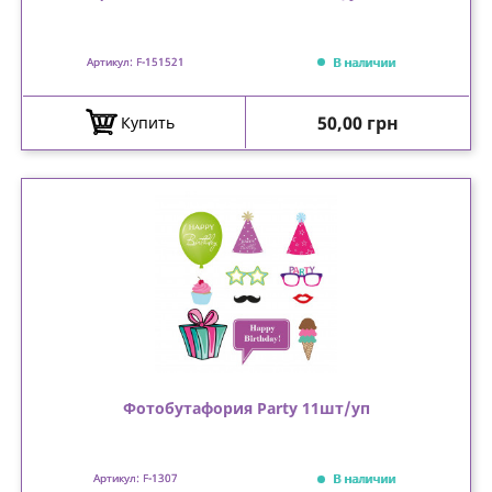
В наличии
Артикул: F-151521
Цена
50,00 грн
Купить
Фотобутафория Party 11шт/уп
В наличии
Артикул: F-1307