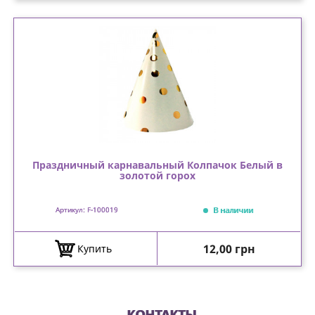
Праздничный карнавальный Колпачок Белый в
золотой горох
В наличии
Артикул: F-100019
Цена
12,00 грн
Купить
КОНТАКТЫ