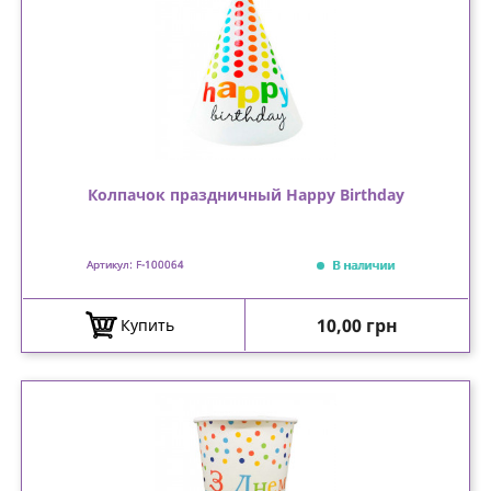
Колпачок праздничный Happy Birthday
В наличии
Артикул: F-100064
Цена
10,00 грн
Купить