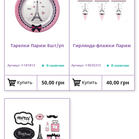
Тарелки Париж 8шт/уп
Гирлянда-флажки Париж
В наличии
В наличии
Артикул: F-181813
Артикул: F-9035313
Цена
Цена
50,00 грн
40,00 грн
Купить
Купить