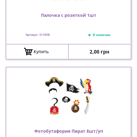
Палочка с розеткой 1шт
В наличии
Артикул: D-1008
Цена
2,00 грн
Купить
Фотобутафория Пират 8шт/уп