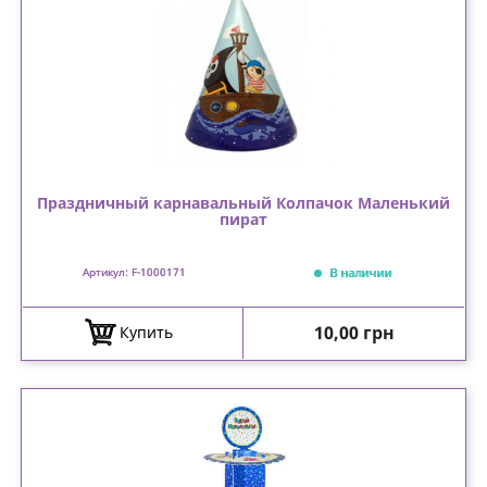
Праздничный карнавальный Колпачок Маленький
пират
В наличии
Артикул: F-1000171
Цена
10,00 грн
Купить