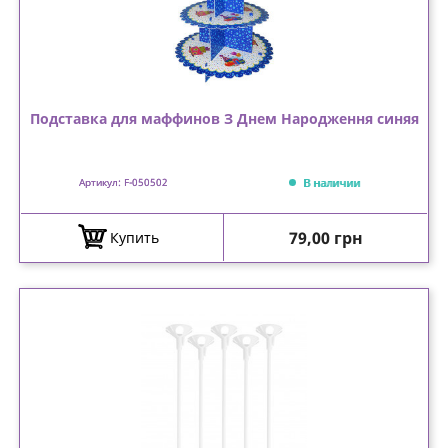
Подставка для маффинов З Днем Народження синяя
В наличии
Артикул: F-050502
Цена
79,00 грн
Купить