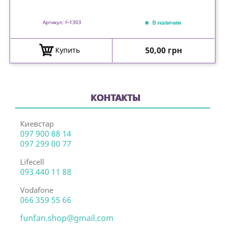
В наличии
Артикул: F-1303
Цена
50,00 грн
Купить
КОНТАКТЫ
Киевстар
097 900 88 14
097 299 00 77
Lifecell
093 440 11 88
Vodafone
066 359 55 66
funfan.shop@gmail.com