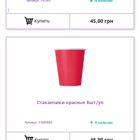
В наличии
Артикул: F-0380
1
Цена
45,00 грн
Купить
Стаканчики красные 8шт/уп
В наличии
Артикул: F-080845
Цена
45,00 грн
Купить