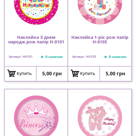
Наклейка З днем
Наклейка 1-рік рож папір
народж.рож папір Н-0101
Н-0105
В наличии
В наличии
Артикул: Н-0101
Артикул: Н-0105
Цена
Цена
5,00 грн
5,00 грн
Купить
Купить