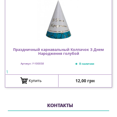
Праздничный карнавальный Колпачок З Днем
Народження голубой
В наличии
Артикул: F-100058
1
Цена
12,00 грн
Купить
КОНТАКТЫ