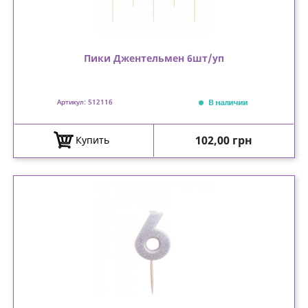
Пики Джентельмен 6шт/уп
В наличии
Артикул: 512116
Цена
102,00 грн
Купить