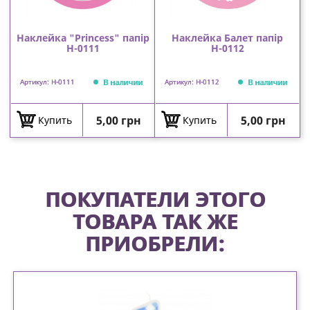
Наклейка "Princess" папір
Наклейка Балет папір
Н-0111
Н-0112
В наличии
В наличии
Артикул: Н-0111
Артикул: Н-0112
Цена
Цена
5,00 грн
5,00 грн
Купить
Купить
ПОКУПАТЕЛИ ЭТОГО
ТОВАРА ТАК ЖЕ
ПРИОБРЕЛИ: