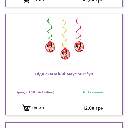
Підвіски Мінні Маус 5шт/уп
В наличии
Артикул: F-9035441 (Мінні)
Цена
12,00 грн
Купить