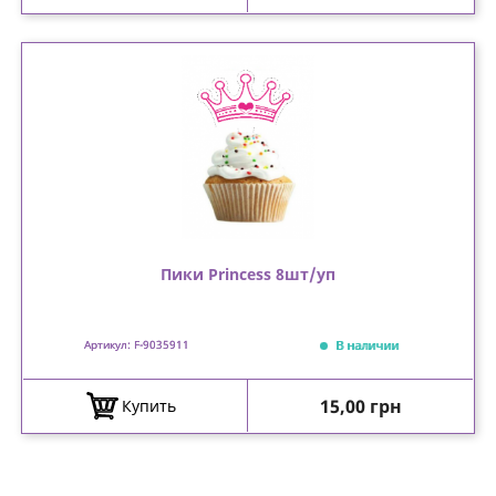
Пики Princess 8шт/уп
В наличии
Артикул: F-9035911
Цена
15,00 грн
Купить