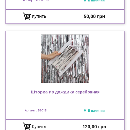
В наличии
Артикул: F-151519
Цена
50,00 грн
Купить
Шторка из дождика серебряная
В наличии
Артикул: 52013
Цена
120,00 грн
Купить