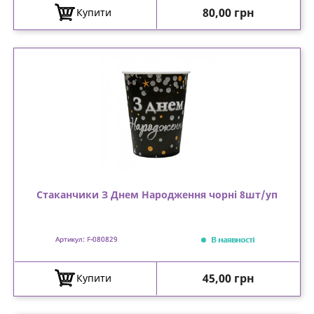
Ціна
80,00 грн
Купити
Стаканчики З Днем Народження чорні 8шт/уп
В наявності
Артикул: F-080829
Ціна
45,00 грн
Купити