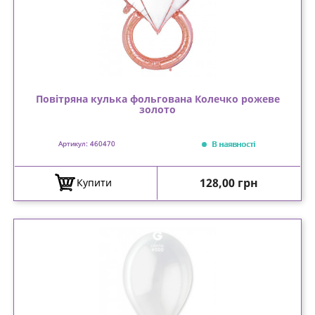
Повітряна кулька фольгована Колечко рожеве
золото
В наявності
Артикул: 460470
Ціна
128,00 грн
Купити