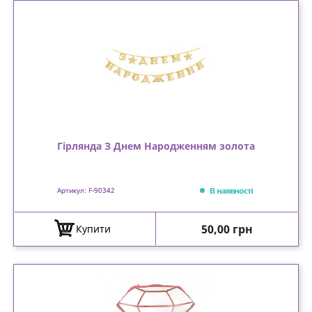
Гірлянда З Днем Народженням золота
В наявності
Артикул: F-90342
Ціна
50,00 грн
Купити