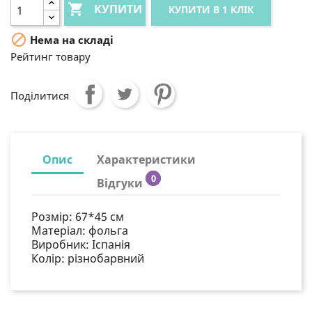

КУПИТИ
КУПИТИ В 1 КЛІК

Нема на складі
Рейтинг товару
Поділитися
Опис
Характеристики
0
Відгуки
Розмір: 67*45 см
Матеріал: фольга
Виробник: Іспанія
Колір: різнобарвний