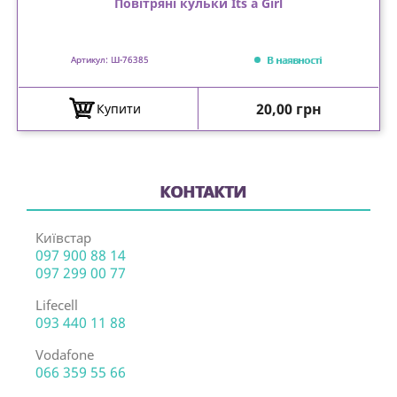
Повітряні кульки Its a Girl
В наявності
Артикул: Ш-76385
Ціна
20,00 грн
Купити
КОНТАКТИ
Київстар
097 900 88 14
097 299 00 77
Lifecell
093 440 11 88
Vodafone
066 359 55 66