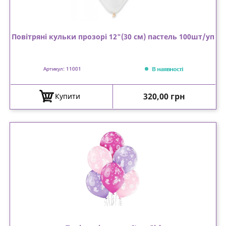
Повітряні кульки прозорі 12"(30 см) пастель 100шт/уп
В наявності
Артикул: 11001
Ціна
320,00 грн
Купити