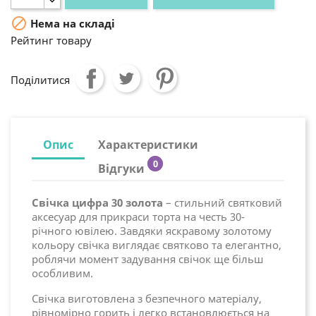

Нема на складі
Рейтинг товару
Поділитися
Опис
Характеристики
0
Відгуки
Свічка цифра 30 золота
– стильний святковий
аксесуар для прикраси торта на честь 30-
річного ювілею. Завдяки яскравому золотому
кольору свічка виглядає святково та елегантно,
роблячи момент задування свічок ще більш
особливим.
Свічка виготовлена з безпечного матеріалу,
рівномірно горить і легко встановлюється на