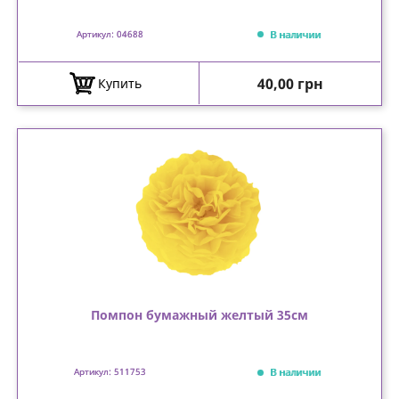
В наличии
Артикул: 04688
Цена
40,00 грн
Купить
Помпон бумажный желтый 35см
В наличии
Артикул: 511753