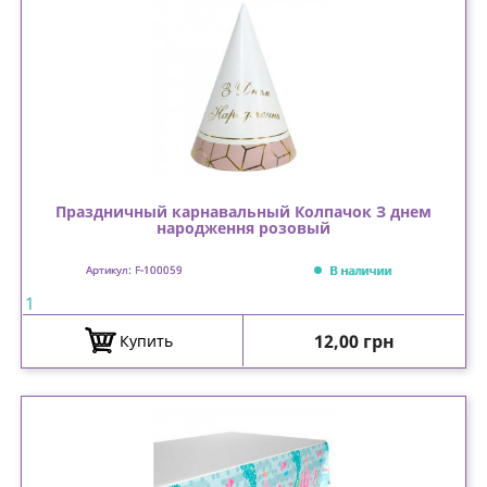
Праздничный карнавальный Колпачок З днем
народження розовый
В наличии
Артикул: F-100059
1
Цена
12,00 грн
Купить