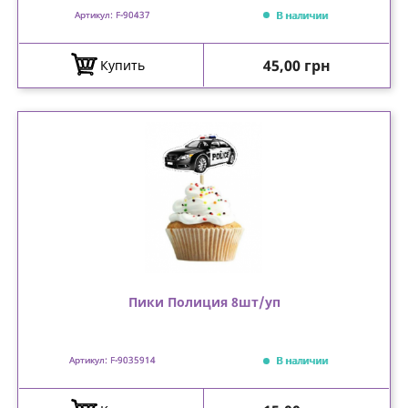
В наличии
Артикул: F-90437
Цена
45,00 грн
Купить
Пики Полиция 8шт/уп
В наличии
Артикул: F-9035914