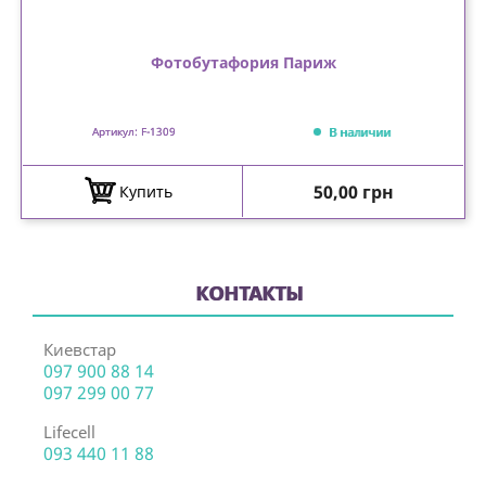
Фотобутафория Париж
В наличии
Артикул: F-1309
Цена
50,00 грн
Купить
КОНТАКТЫ
Киевстар
097 900 88 14
097 299 00 77
Lifecell
093 440 11 88