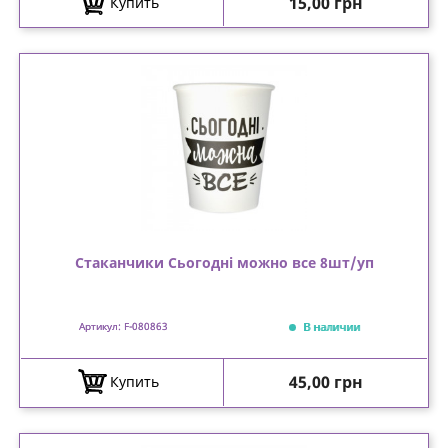
Цена
15,00 грн
Купить
Стаканчики Сьогодні можно все 8шт/уп
В наличии
Артикул: F-080863
Цена
45,00 грн
Купить