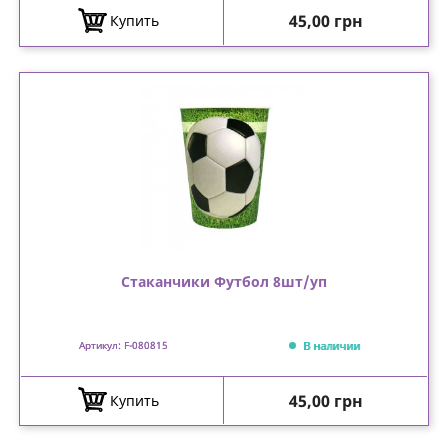
Цена
45,00 грн
Купить
Стаканчики Футбол 8шт/уп
В наличии
Артикул: F-080815
Цена
45,00 грн
Купить