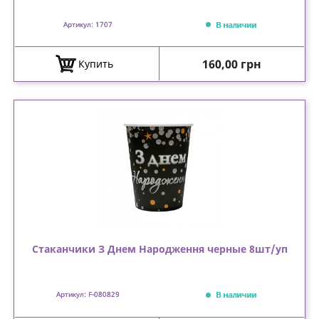
В наличии
Артикул: 1707
Цена
160,00 грн
Купить
Стаканчики З Днем Народження черные 8шт/уп
В наличии
Артикул: F-080829