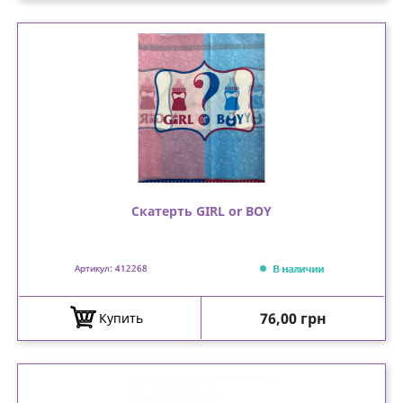
Скатерть GIRL or BOY
В наличии
Артикул: 412268
Цена
76,00 грн
Купить