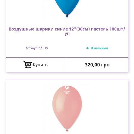
Воздушные шарики синие 12"(30см) пастель 100шт/
уп
В наличии
Артикул: 11019
Цена
320,00 грн
Купить