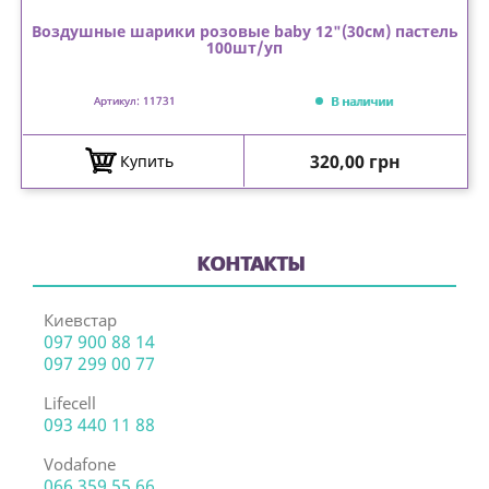
Воздушные шарики розовые baby 12"(30см) пастель
100шт/уп
В наличии
Артикул: 11731
Цена
320,00 грн
Купить
КОНТАКТЫ
Киевстар
097 900 88 14
097 299 00 77
Lifecell
093 440 11 88
Vodafone
066 359 55 66