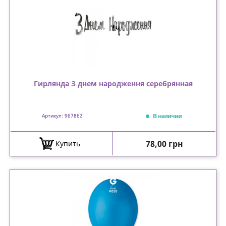
Гирлянда З днем народження серебрянная
В наличии
Артикул: 967862
Цена
78,00 грн
Купить