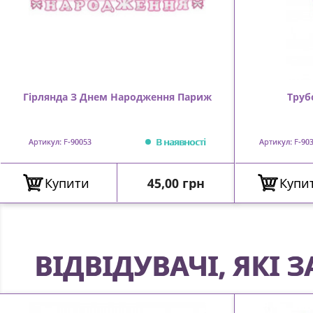
Гірлянда З Днем Народження Париж
Труб
В наявності
Артикул: F-90053
Артикул: F-90
Ціна
Купити
45,00 грн
Купи
ВІДВІДУВАЧІ, ЯКІ