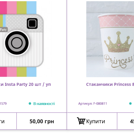
и Insta Party 20 шт / уп
Стаканчики Princess 
В наявності
1579
Артикул: F-080811
Ціна
Ц
ти
50,00 грн
Купити
4