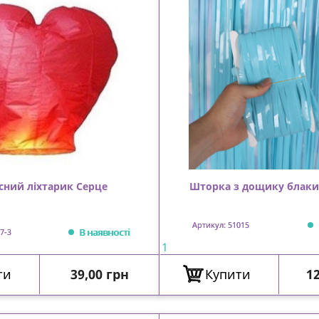
сний ліхтарик Серце
Шторка з дощику блаки
Артикул: 51015
В наявності
7-3
1
Ціна
Ц
ти
39,00 грн
Купити
12