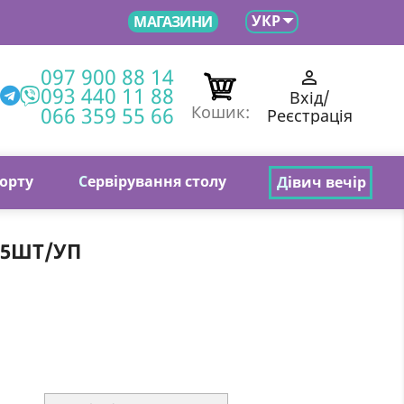

УКР
МАГАЗИНИ
097 900 88 14

093 440 11 88
Вхід/
066 359 55 66
Кошик:
Реєстрація
торту
С
ервірування столу
Д
івич вечір
 5ШТ/УП