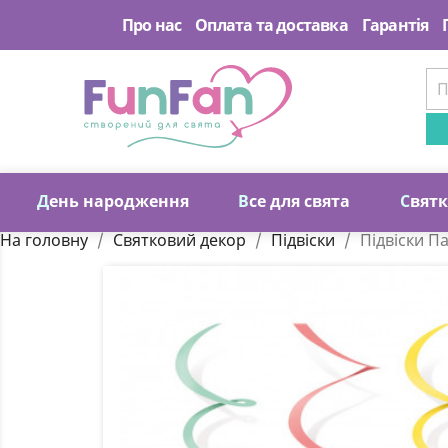
Про нас
Оплата та доставка
Гарантія
Д
ень народження
В
се для свята
С
вят
На головну
Святковий декор
Підвіски
Підвіски П