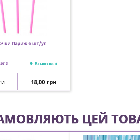
очки Париж 6 шт/уп
В наявності
35613
Ціна
ти
18,00 грн
 ЗАМОВЛЯЮТЬ ЦЕЙ ТОВ