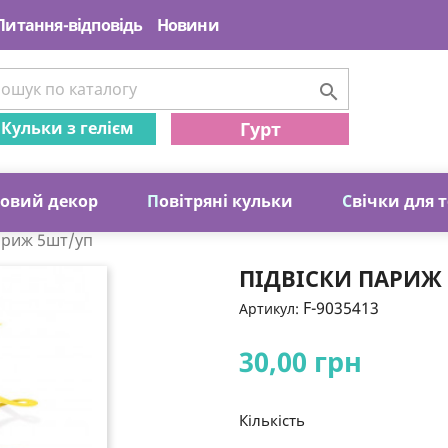
Питання-відповідь
Новини

Кульки з гелієм
Гурт
ковий декор
П
овітряні кульки
С
вічки для 
ариж 5шт/уп
ПІДВІСКИ ПАРИЖ
F-9035413
Артикул:
30,00 грн
Кількість