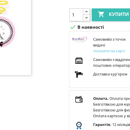

КУПИТИ

В наявності
Самовивіз з точок
видачі
показати на карті
Самовивіз з відділе
поштових оператор
Доставка курʼєром
Оплата.
Оплата при
Безготівкою для юр
Безготівкою для физ
Оплата карткою у ві
Гарантія.
12 місяці