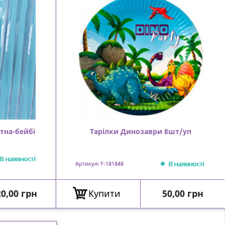
тна-бейбі
Тарілки Динозаври 8шт/уп
В наявності
В наявності
Артикул: F-181848
іна
Ціна
0,00 грн
Купити
50,00 грн