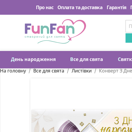
Про нас
Оплата та доставка
Гарантія
Д
ень народження
В
се для свята
С
вят
На головну
Все для свята
Листівки
Конверт З Дн