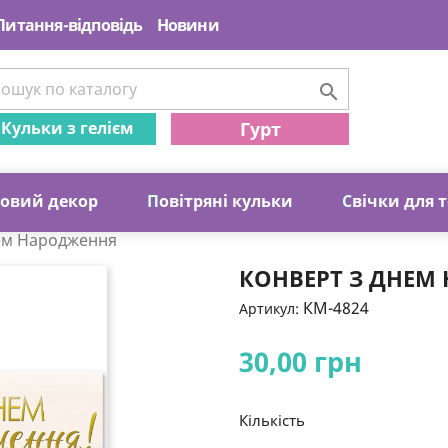
Питання-відповідь
Новини

Кульки з гелієм
Гурт
ковий декор
П
овітряні кульки
С
вічки для 
ем Народження
КОНВЕРТ З ДНЕМ
КМ-4824
Артикул:
30,00 грн
Кількість