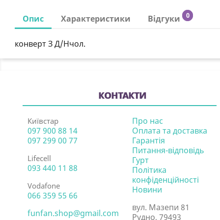
0
Опис
Характеристики
Відгуки
конверт З Д/Нчол.
КОНТАКТИ
Про нас
Київстар
097 900 88 14
Оплата та доставка
097 299 00 77
Гарантія
Питання-відповідь
Lifecell
Гурт
093 440 11 88
Політика
конфіденційності
Vodafone
Новини
066 359 55 66
вул. Мазепи 81
funfan.shop@gmail.com
Рудно, 79493