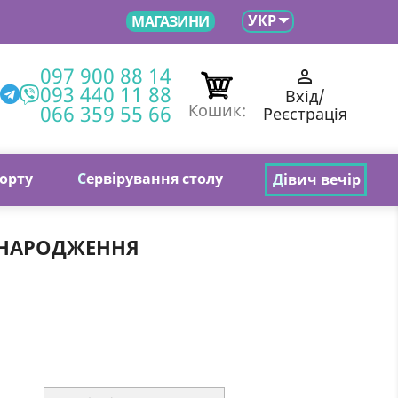

УКР
МАГАЗИНИ
097 900 88 14

093 440 11 88
Вхід/
066 359 55 66
Кошик:
Реєстрація
торту
С
ервірування столу
Д
івич вечір
 НАРОДЖЕННЯ