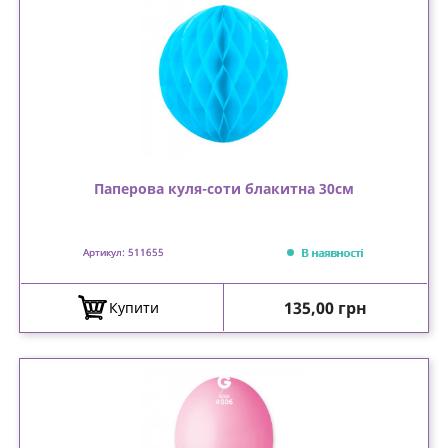
Паперова куля-соти блакитна 30см
В наявності
Артикул: 511655
Ціна
135,00 грн
Купити