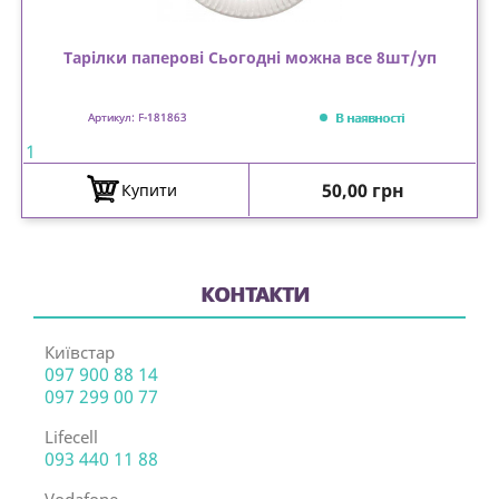
Тарілки паперові Сьогодні можна все 8шт/уп
В наявності
Артикул: F-181863
1
Ціна
50,00 грн
Купити
КОНТАКТИ
Київстар
097 900 88 14
097 299 00 77
Lifecell
093 440 11 88