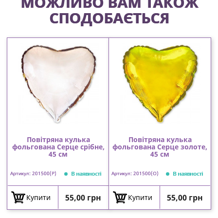
МОЖЛИВО ВАМ ТАКОЖ
СПОДОБАЄТЬСЯ
Повітряна кулька
Повітряна кулька
фольгована Серце срібне,
фольгована Серце золоте,
45 см
45 см
В наявності
В наявності
Артикул: 201500(P)
Артикул: 201500(O)
Ціна
Ціна
55,00 грн
55,00 грн
Купити
Купити