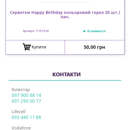
Серветки Happy Birthday кольоровий горох 20 шт./
пач.
В наявності
Артикул: F-151514
Ціна
50,00 грн
Купити
КОНТАКТИ
Київстар
097 900 88 14
097 299 00 77
Lifecell
093 440 11 88
Vodafone