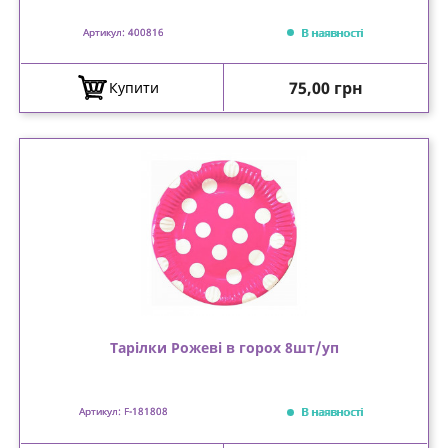
В наявності
Артикул: 400816
Ціна
75,00 грн
Купити
Тарілки Рожеві в горох 8шт/уп
В наявності
Артикул: F-181808