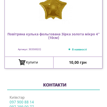
Повітряна кулька фольгована Зірка золота мікро 4"
(10см)
В наявності
Артикул: 303500(O)
Ціна
10,00 грн
Купити
КОНТАКТИ
Київстар
097 900 88 14
097 299 00 77