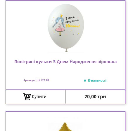
Повітряні кульки З Днем Народження зіронька
В наявності
Артикул: Ш-12178
Ціна
20,00 грн
Купити