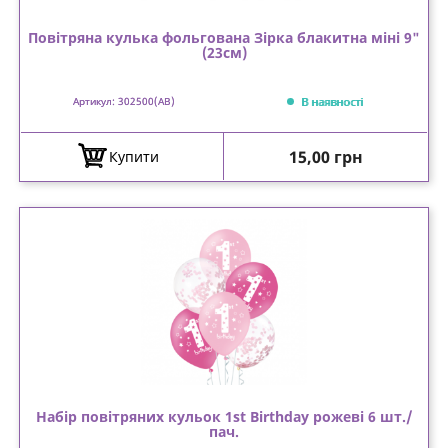
Повітряна кулька фольгована Зірка блакитна міні 9"
(23см)
В наявності
Артикул: 302500(AB)
Ціна
15,00 грн
Купити
Набір повітряних кульок 1st Birthday рожеві 6 шт./
пач.