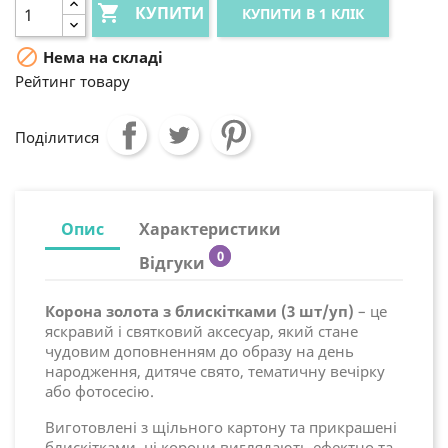

КУПИТИ
КУПИТИ В 1 КЛІК

Нема на складі
Рейтинг товару
Поділитися
Опис
Характеристики
0
Відгуки
Корона золота з блискітками (3 шт/уп)
– це
яскравий і святковий аксесуар, який стане
чудовим доповненням до образу на день
народження, дитяче свято, тематичну вечірку
або фотосесію.
Виготовлені з щільного картону та прикрашені
блискітками, ці корони виглядають ефектно та