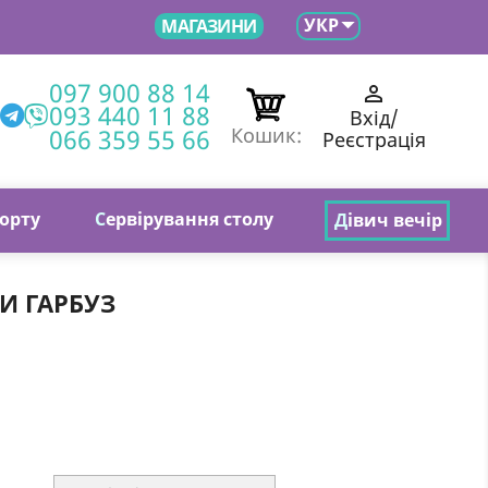

УКР
МАГАЗИНИ
097 900 88 14

093 440 11 88
Вхід/
066 359 55 66
Кошик:
Реєстрація
торту
С
ервірування столу
Д
івич вечір
И ГАРБУЗ