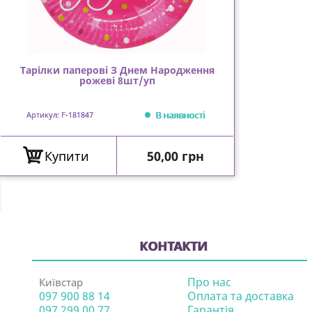
Тарілки паперові З Днем Народження
рожеві 8шт/уп
В наявності
Артикул: F-181847
Ціна
Купити
50,00 грн
КОНТАКТИ
Про нас
Київстар
097 900 88 14
Оплата та доставка
097 299 00 77
Гарантія