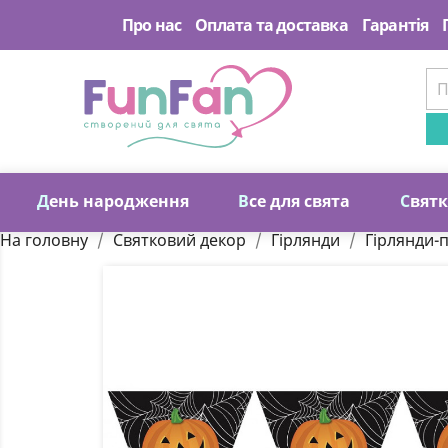
Про нас
Оплата та доставка
Гарантія
Д
ень народження
В
се для свята
С
вят
На головну
Святковий декор
Гірлянди
Гірлянди-