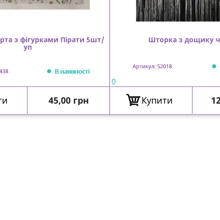
орта з фігурками Пірати 5шт/
Шторка з дощику 
уп
Артикул: 52018
В наявності
438
0
Ціна
Ц
ти
45,00 грн
Купити
12