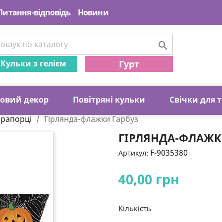
Питання-відповідь
Новини

Кульки з гелієм
Гурт
ковий декор
П
овітряні кульки
С
вічки для 
прапорці
Гірлянда-флажки Гарбуз
ГІРЛЯНДА-ФЛАЖК
F-9035380
Артикул:
40,00 грн
Кількість