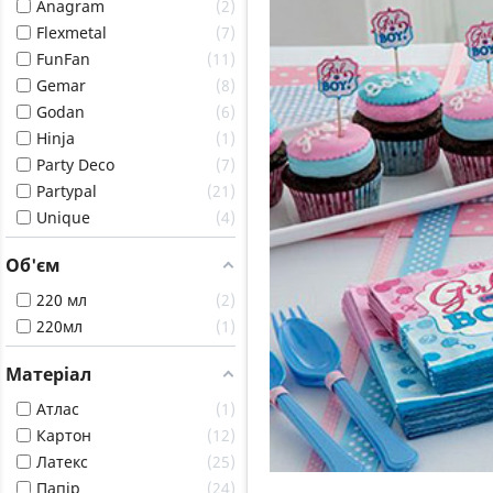
Anagram
2
Flexmetal
7
FunFan
11
Gemar
8
Godan
6
Hinja
1
Party Deco
7
Partypal
21
Unique
4
Об'єм
220 мл
2
220мл
1
Матеріал
Атлас
1
Картон
12
Латекс
25
Папір
24