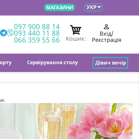

УКР
МАГАЗИНИ
097 900 88 14

093 440 11 88
Вхід/
066 359 55 66
Кошик:
Реєстрація
торту
С
ервірування столу
Д
івич вечір
ни.