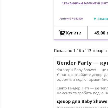
Стаканчики Блакитні 8шт
В наяв
Артикул: F-080820
Ціна
Купити
45,00 
Показано 1-16 з 113 товарів
Gender Party — ку
Категорія Baby Shower — це
У нас ви знайдете декор дл
оформити подію гармонійно 
Свято Гендер Паті — це тепл
моменту та зробить подію н
Декор для Baby Showe