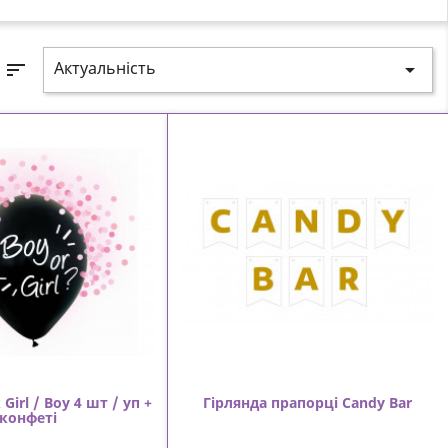
Актуальність
sort

Girl / Boy 4 шт / уп +
Гірлянда прапорці Candy Bar
конфеті