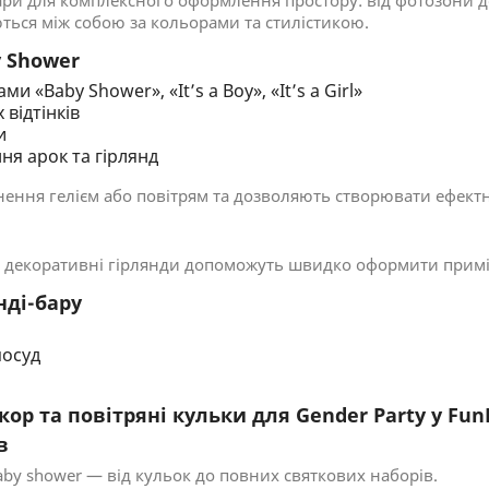
вари для комплексного оформлення простору: від фотозони д
ться між собою за кольорами та стилістикою.
y Shower
ми «Baby Shower», «It’s a Boy», «It’s a Girl»
 відтінків
и
ня арок та гірлянд
ення гелієм або повітрям та дозволяють створювати ефектні
, декоративні гірлянди допоможуть швидко оформити примі
нді-бару
посуд
ор та повітряні кульки для Gender Party у Fun
в
baby shower — від кульок до повних святкових наборів.