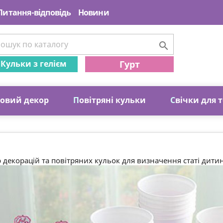
Питання-відповідь
Новини

Кульки з гелієм
Гурт
ковий декор
П
овітряні кульки
С
вічки для 
 декорацій та повітряних кульок для визначення статі дити