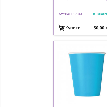
В наяв
Артикул: F-181868
Ціна
Купити
50,00 