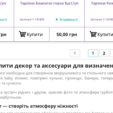
/уп
Тарілки Блакитні горох 8шт/уп
Тарілки Ро
ності
В наявності
Артикул: F-181809
Артикул: F-1818
Ціна
грн
Купити
50,00 грн
Купит
1

2
пити декор та аксесуари для визначен
 все необхідне для створення зворушливого та стильного св
я baby shower, повітряні кульки, гірлянди, банери, топер
та сучасно.
а зустріч рідних і друзів, красиві фото та атмосфера турб
езабутньою.
r — створіть атмосферу ніжності