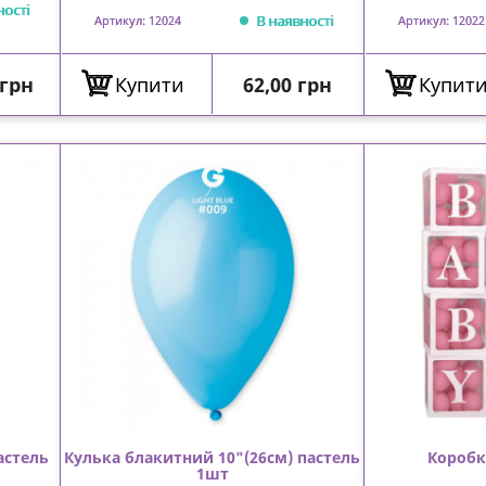
ності
В наявності
Артикул: 12024
Артикул: 12022
Ціна
 грн
Купити
62,00 грн
Купит
астель
Кулька блакитний 10"(26см) пастель
Коробк
1шт