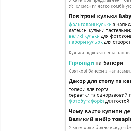
У категорії представлені то
Усі елементи легко комбіную
Повітряні кульки Bab
фольговані кульки
з написа
латексні кульки пастельних
великі кульки
для фотозон
набори кульок
для створен
Кульки підходять для наповн
Гірлянди
та банери
Святкові банери з написами
Декор для столу та ке
топери для торта
серветки та одноразовий 
фотобутафорія
для гостей
Чому варто купити дек
Великий вибір товарі
У категорії зібрано все для 