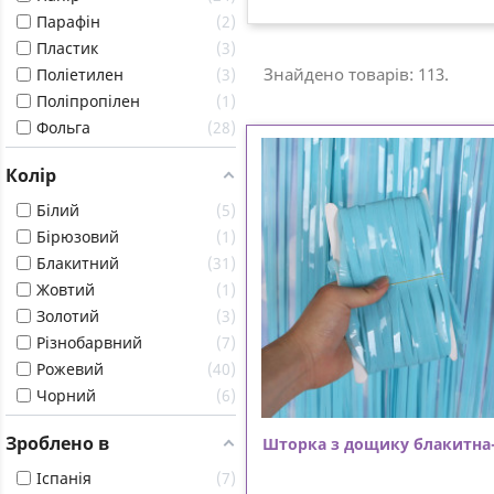
Парафін
2
Пластик
3
Знайдено товарів: 113.
Поліетилен
3
Поліпропілен
1
Фольга
28
Колір
Білий
5
Бірюзовий
1
Блакитний
31
Жовтий
1
Золотий
3
Різнобарвний
7
Рожевий
40
Чорний
6
Зроблено в
Шторка з дощику блакитна-
Іспанія
7