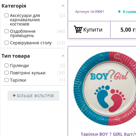
Категорія
В наяв
Артикул: Ш-09061
Аксесуари для
2
карнавальних
костюмів
Ціна
Купити
5,00 
Оздоблення
48
приміщень
Сервірування столу
23
Тип товара
Гірлянди
3
Повітряні кульки
39
Тарілки
1
БІЛЬШЕ ФІЛЬТРІВ
Тарілки BOY ? GIRL 8шт/