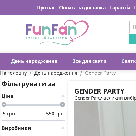
Про нас
Оплата та доставка
Гарантія
Д
ень народження
В
се для свята
С
вят
На головну
День народження
Gender Party
Фільтрувати за
GENDER PARTY
Ціна
Gender Party-великий вибір
5
грн
550
грн
Виробники