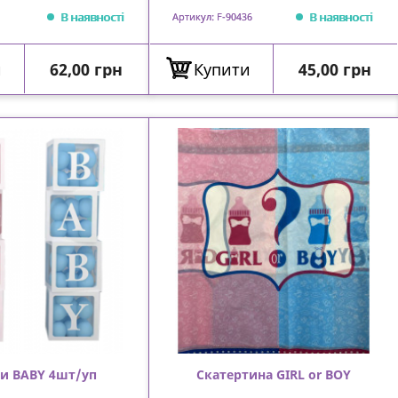
В наявності
В наявності
Артикул: F-90436
Ціна
Ціна
и
62,00 грн
Купити
45,00 грн
и BABY 4шт/уп
Скатертина GIRL or BOY