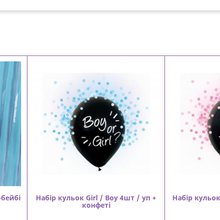
бейбі
Набір кульок Girl / Boy 4шт / уп +
Набір кульок 
конфеті