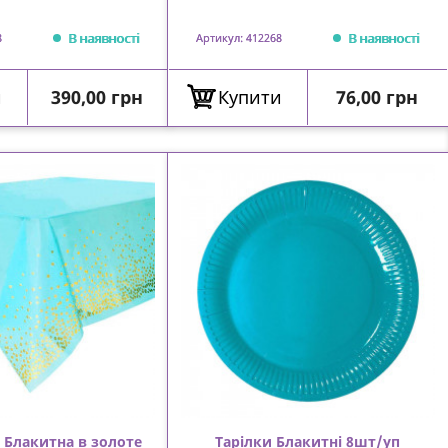
В наявності
В наявності
8
Артикул: 412268
Ціна
Ціна
и
390,00 грн
Купити
76,00 грн
 Блакитна в золоте
Тарілки Блакитні 8шт/уп