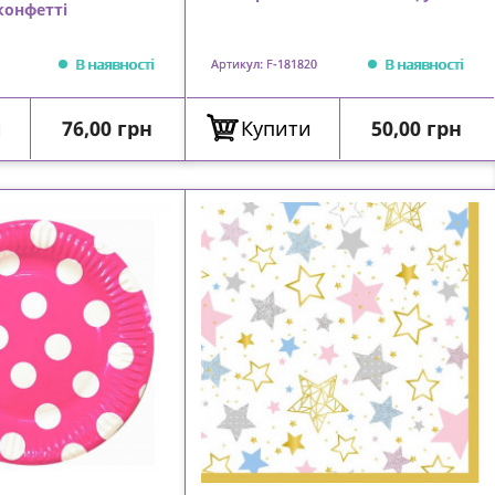
конфетті
В наявності
В наявності
Артикул: F-181820
Ціна
Ціна
и
76,00 грн
Купити
50,00 грн