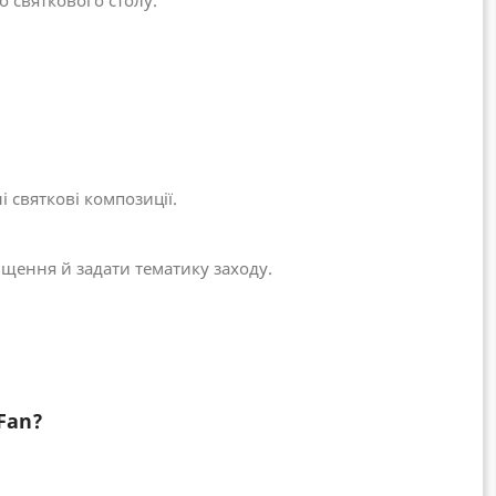
о святкового столу.
 святкові композиції.
щення й задати тематику заходу.
Fan?