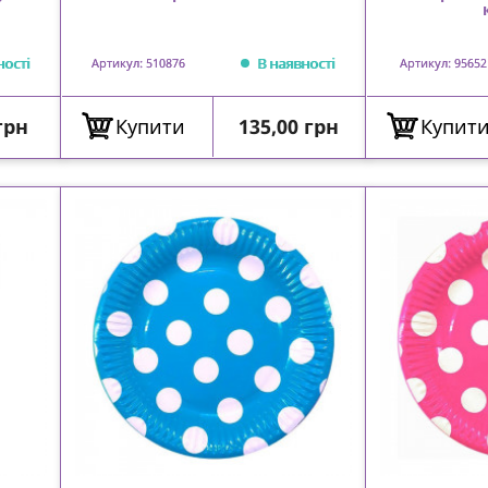
ності
В наявності
Артикул: 510876
Артикул: 95652
Ціна
грн
Купити
135,00 грн
Купит