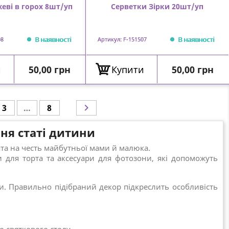
жеві в горох 8шт/уп
Серветки Зірки 20шт/уп
В наявності
В наявності
08
Артикул: F-151507
Ціна
Ціна
и
50,00 грн
Купити
50,00 грн

3
…
8
ня статі дитини
ята на честь майбутньої мами й малюка.
и для торта та аксесуари для фотозони, які допоможуть
оти. Правильно підібраний декор підкреслить особливість