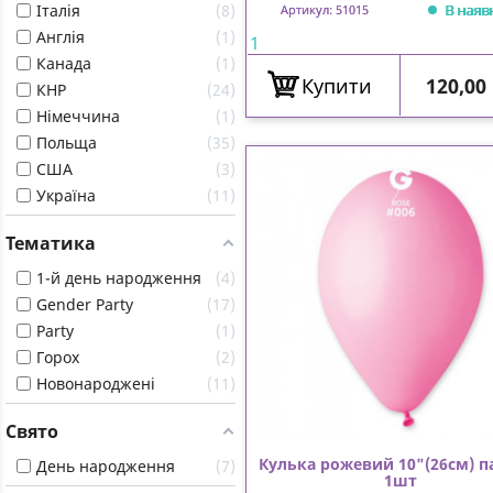
В наяв
Італія
8
Артикул: 51015
Англія
1
1
Канада
1
Ціна
Купити
120,00
КНР
24
Німеччина
1
Польща
35
США
3
Україна
11
Тематика
1-й день народження
4
Gender Party
17
Party
1
Горох
2
Новонароджені
11
Свято
Кулька рожевий 10"(26см) п
День народження
7
1шт